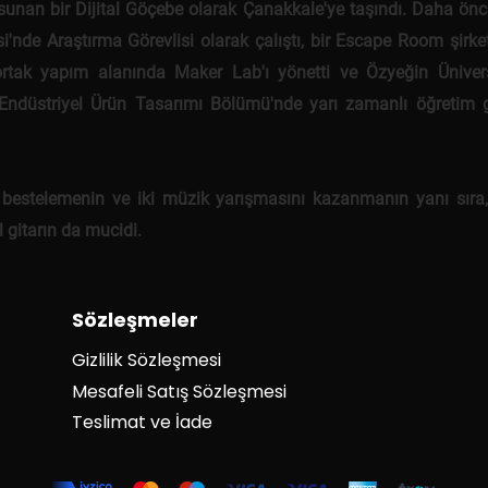
sunan bir Dijital Göçebe olarak Çanakkale'ye taşındı. Daha önce
si'nde Araştırma Görevlisi olarak çalıştı, bir Escape Room şirke
ortak yapım alanında Maker Lab'ı yönetti ve Özyeğin Ünivers
 Endüstriyel Ürün Tasarımı Bölümü'nde yarı zamanlı öğretim g
 bestelemenin ve iki müzik yarışmasını kazanmanın yanı sıra
 gitarın da mucidi.
Sözleşmeler
Gizlilik Sözleşmesi
Mesafeli Satış Sözleşmesi
Teslimat ve İade