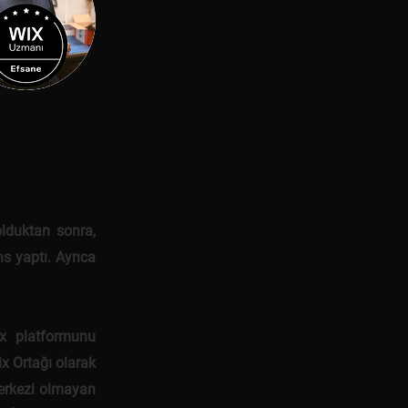
lduktan sonra,
s yaptı. Ayrıca
x platformunu
ix Ortağı olarak
merkezi olmayan