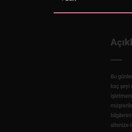
Açık
Bu günler
kaç şeyi 
işletmeniz
müşterile
bilgileri
sitenize i