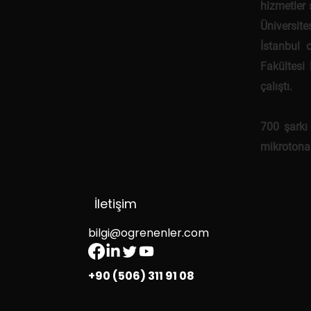
hizmetler 
Üniversite
İstanbul 
Fakültesi
çalıştı.
700 şarkı
mikrotonal
İletişim
bilgi@ogrenenler.com
+90 (506) 311 91 08