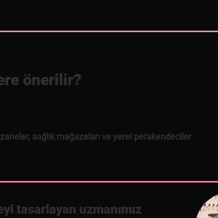
re önerilir?
zaneler, sağlık mağazaları ve yerel perakendeciler
eyi tasarlayan uzmanımız