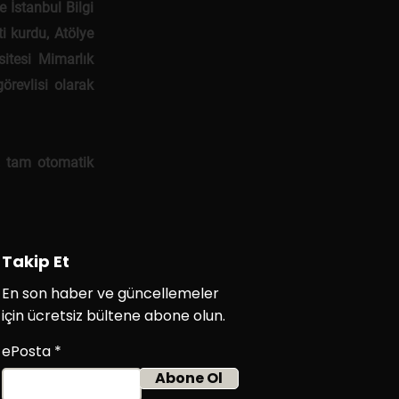
 İstanbul Bilgi
ti kurdu, Atölye
itesi Mimarlık
örevlisi olarak
, tam otomatik
Takip Et
En son haber ve güncellemeler
için ücretsiz bültene abone olun.
ePosta
Abone Ol