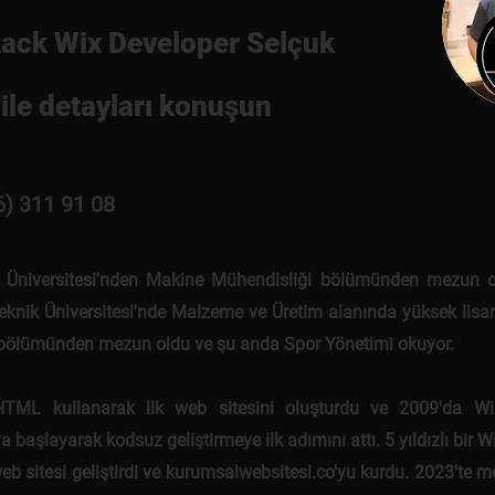
tack Wix Developer Selçuk
ile detayları konuşun
6) 311 91 08
 Üniversitesi'nden Makine Mühendisliği bölümünden mezun o
eknik Üniversitesi'nde Malzeme ve Üretim alanında yüksek lisan
 bölümünden mezun oldu ve şu anda Spor Yönetimi okuyor.
HTML kullanarak ilk web sitesini oluşturdu ve 2009'da Wi
 başlayarak kodsuz geliştirmeye ilk adımını attı. 5 yıldızlı bir W
eb sitesi geliştirdi ve kurumsalwebsitesi.co'yu kurdu. 2023'te 