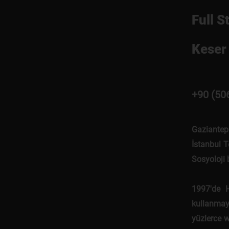
Full S
Keser 
+90 (50
Gaziantep
İstanbul T
Sosyoloji
1997'de 
kullanmaya
yüzlerce w