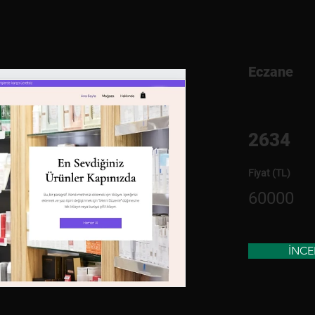
Eczane
2634
Fiyat (TL)
60000
İNCE