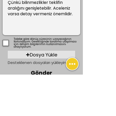
Talebe göre dönüş süresinin uzayacağının
farkındayım. Gerektiğinde tarafıma ulaşılması
için iletişim bilgilerimin kullanılmasını
onaylıyorum.
Dosya Yükle
Desteklenen dosyaları yükleyin (En fazla 15 MB)
Gönder
Önceki
Sonraki
İletişim
bilgi@ogrenenler.com
+90 (506) 311 91 08