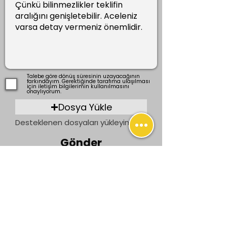
Talebe göre dönüş süresinin uzayacağının
farkındayım. Gerektiğinde tarafıma ulaşılması
için iletişim bilgilerimin kullanılmasını
onaylıyorum.
Dosya Yükle
Desteklenen dosyaları yükleyin (En fazla 15 MB)
Gönder
Önceki
Sonraki
İletişim
bilgi@ogrenenler.com
+90 (506) 311 91 08