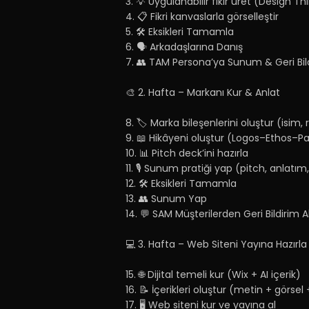
3. 💡 Uygulanabilir fikir üret (Design Th
4. 📋 Fikri kanvaslarla görselleştir
5. 🛠️ Eksikleri Tamamla
6. 🗣️ Arkadaşlarına Danış
7. 👥 TAM Persona’ya Sunum & Geri Bil
🎨 2. Hafta – Markanı Kur & Anlat
8. 🏷️ Marka bileşenlerini oluştur (isim, r
9. 📖 Hikâyeni oluştur (Logos–Ethos–P
10. 📊 Pitch deck’ini hazırla
11. 🎙️ Sunum pratiği yap (pitch, anlat
12. 🛠️ Eksikleri Tamamla
13. 👥 Sunum Yap
14. 💬 SAM Müşterilerden Geri Bildirim A
💻 3. Hafta – Web Siteni Yayına Hazırla
15. 🌐 Dijital temeli kur (Wix + AI içerik)
16. 📝 İçerikleri oluştur (metin + görse
17. 🖥️ Web siteni kur ve yayına al