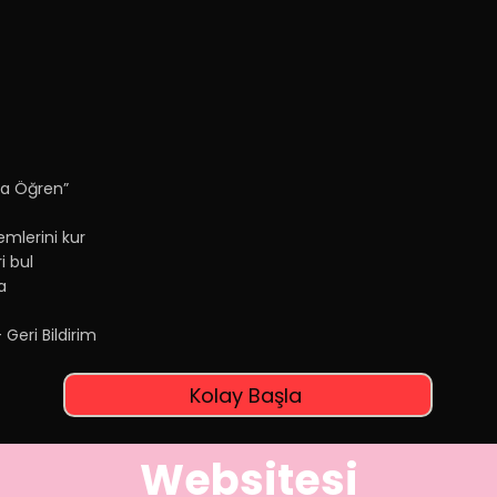
rla Öğren”
emlerini kur
i bul
a
Geri Bildirim
Kolay Başla
Websitesi