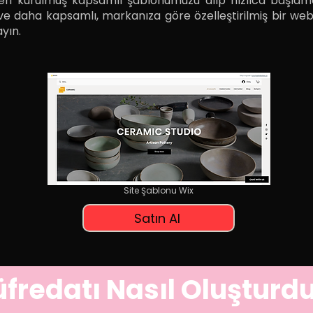
eri kurulmuş kapsamlı şablonumuzu alıp hızlıca başlama
 ve daha kapsamlı, markanıza göre özelleştirilmiş bir websi
yın.
Site Şablonu Wix
Satın Al
fredatı Nasıl Oluşturd