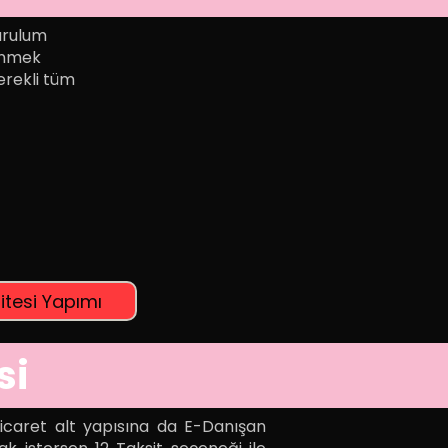
Kurulum
renmek
gerekli tüm
itesi Yapımı
si
Ticaret alt yapısına da E-Danışan