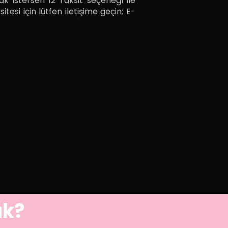
k istersen 12 Taksit seçeneği ile
tesi için lütfen iletişime geçin; E-
uk?