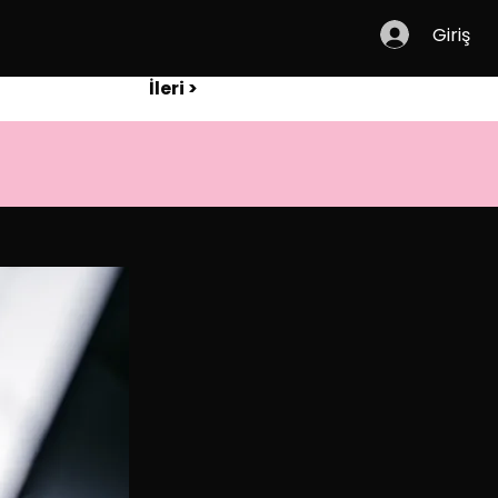
Giriş
İleri >