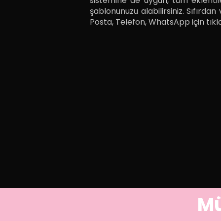
sistemine de uygun, tüm eklentil
şablonunuzu alabilirsiniz. Sıfırdan
Posta, Telefon, WhatsApp için tıkla
Mü