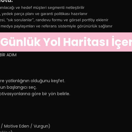
Notu:
nılacağı ve hedef müşteri segmenti netleştirilir
, yedek parça planı ve garanti politikası hazırlanır
tesi, “sık sorulanlar”, randevu formu ve görsel portföy eklenir
l medya paylaşımları ve referans sistemiyle görünürlük sağlanır
 Günlük Yol Haritası İçer
BİR ADIM
lere yatkınlığının olduğunu keşfet.
gun başlangıcı seç.
tivasyonlarına göre bir yön belirle.
en / Motive Eden / Vurgun)