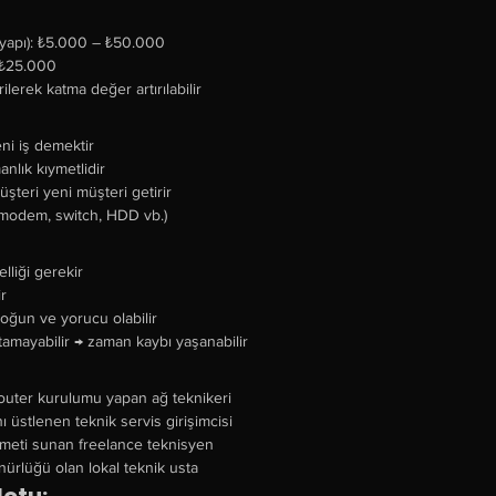
tyapı): ₺5.000 – ₺50.000
 ₺25.000
rilerek katma değer artırılabilir
ni iş demektir
nlık kıymetlidir
teri yeni müşteri getirir
 (modem, switch, HDD vb.)
lliği gerekir
r
yoğun ve yorucu olabilir
atamayabilir → zaman kaybı yaşanabilir
outer kurulumu yapan ağ teknikeri
 üstlenen teknik servis girişimcisi
izmeti sunan freelance teknisyen
ünürlüğü olan lokal teknik usta