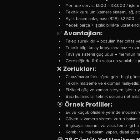
Yerinde servis: ₺500 – ₺3.000 / işlem
Teknik kurulum (kamera sistemi, ağ, al
Aylık bakım anlaşması (B2B): ₺2.500 –
Yedek parça + işçilik birlikte ücretlendi
✅ 
Avantajları:
Talep süreklidir → bozulan her cihaz ye
Teknik bilgi kolay kopyalanamaz → uzma
Tavsiye sistemi güçlüdür → memnun müş
Gerektiğinde ürün satışı da yapılabilir
❌ 
Zorlukları:
Cihaz/marka farklılığına göre bilgi günce
Teknik malzeme ve ekipman maliyetlidi
Fiziksel güç ve zaman isteyen işler → 
Bazı kullanıcılar teknik sorunu net anl
🎯 
Örnek Profiller:
Ev ve küçük ofislere yerinde modem/r
Güvenlik kamera sistemi kurup bakımını
Bilgisayar onarımı ve virüs temizliği h
Kombi / klima bakımı yapan, dijital gör