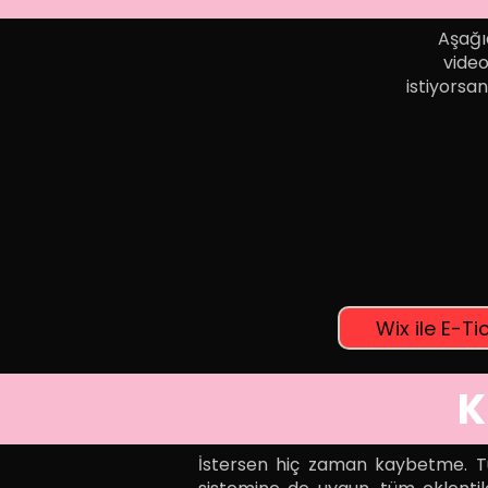
Aşağıd
video
istiyorsan
Wix ile E-Ti
K
İstersen hiç zaman kaybetme. Tüm