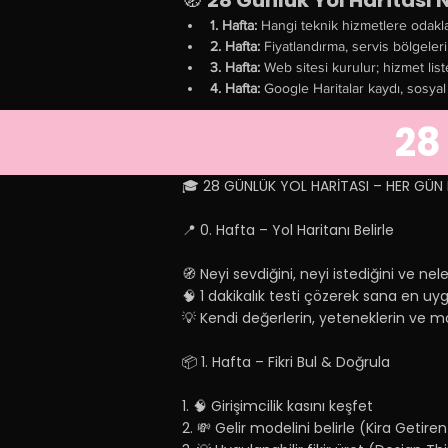
🧭 
28 Günlük Yol Haritası 
1. Hafta:
 Hangi teknik hizmetlere odakla
2. Hafta:
 Fiyatlandırma, servis bölgeleri
3. Hafta:
 Web sitesi kurulur; hizmet lis
4. Hafta:
 Google Haritalar kaydı, sosya
28
🎓 28 GÜNLÜK YOL HARİTASI – HER GÜN 
📍 0. Hafta – Yol Haritanı Belirle
🧭 Neyi sevdiğini, neyi istediğini ve ne
🧠 1 dakikalık testi çözerek sana en uy
💡 Kendi değerlerin, yeteneklerin ve mo
📦 1. Hafta – Fikri Bul & Doğrula
1. 🧠 Girişimcilik kasını keşfet
2. 💸 Gelir modelini belirle (Kira Getir