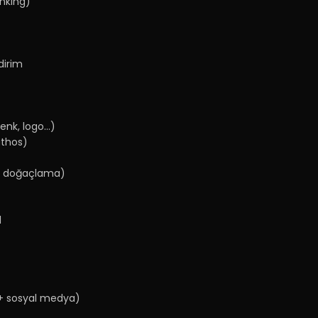
inking)
dirim
enk, logo...)
athos)
ım, doğaçlama)
l
l + sosyal medya)