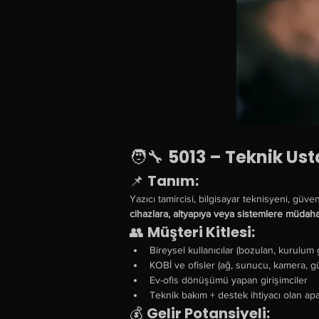
🧑‍🔧 
5013 – Teknik Ust
📌 
Tanım:
Yazıcı tamircisi, bilgisayar teknisyeni, güve
cihazlara, altyapıya veya sistemlere müdah
👥 
Müşteri Kitlesi:
Bireysel kullanıcılar (bozulan, kurulum 
KOBİ ve ofisler (ağ, sunucu, kamera, gü
Ev-ofis dönüşümü yapan girişimciler
Teknik bakım + destek ihtiyacı olan ap
💰 
Gelir Potansiyeli: