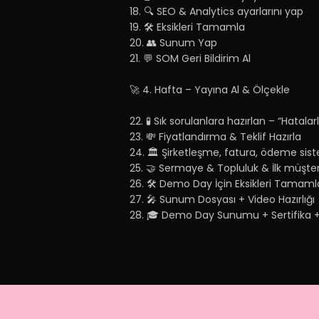
18. 🔍 SEO & Analytics ayarlarını yap
19. 🛠️ Eksikleri Tamamla
20. 👥 Sunum Yap
21. 💬 SOM Geri Bildirim Al
🚀 4. Hafta – Yayına Al & Ölçekle
22. 🧪 Sık sorulanlara hazırlan – “Hatala
23. 💸 Fiyatlandırma & Teklif Hazırla
24. 🏛️ Şirketleşme, fatura, ödeme sist
25. 🤝 Sermaye & Topluluk & İlk müşter
26. 🛠️ Demo Day İçin Eksikleri Tamaml
27. 🎤 Sunum Dosyası + Video Hazırlığı
28. 🎓 Demo Day Sunumu + Sertifika + 