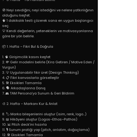
🧭 Neyi sevdiğini, neyi istediğini ve nelere yatkınlığının
olduğunu keşfet.
🧠 1 dakikalık testi çözerek sana en uygun başlangıcı
seç.
💡 Kendi değerlerin, yeteneklerin ve motivasyonlarına
göre bir yön belirle.
📦 1. Hafta – Fikri Bul & Doğrula
1. 🧠 Girişimcilik kasını keşfet
2. 💸 Gelir modelini belirle (Kira Getiren / Motive Eden /
Vurgun)
3. 💡 Uygulanabilir fikir üret (Design Thinking)
4. 📋 Fikri kanvaslarla görselleştir
5. 🛠️ Eksikleri Tamamla
6. 🗣️ Arkadaşlarına Danış
7. 👥 TAM Persona’ya Sunum & Geri Bildirim
🎨 2. Hafta – Markanı Kur & Anlat
8. 🏷️ Marka bileşenlerini oluştur (isim, renk, logo...)
9. 📖 Hikâyeni oluştur (Logos–Ethos–Pathos)
10. 📊 Pitch deck’ini hazırla
11. 🎙️ Sunum pratiği yap (pitch, anlatım, doğaçlama)
12. 🛠️ Eksikleri Tamamla