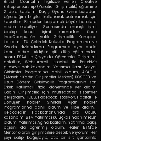
British Council
'in İngilizce verilen
Creative
Entrepreneurship
(
Yaratıcı Girişimcilik
) eğitimine
2 defa katıldım. Kaçış Oyunu Evimi buradan
öğrendiğim bilgileri kullanarak batmamak için
kapattım. Bilmeden başlamak büyük hatalara
neden olabiliyor. Sonrasında maaşlı işimi
bırakıp kendi işimi kurmadan önce
InnoCampus
'ün yatılı Girişimcilik Kampına
katıldım.
İTÜ Çekirdek Kuluçka Programı
na ve
Kworks Hızlandırma Programı
na aynı anda
kabul aldım. Aldığım çift dikiş eğitimlerden
sonra
ESAA ile Çekya
'da Öğrenenler Girişimimi
anlattım,
Websummit İstanbul ile Portekiz
'e
gitmeye hak kazandım,
Yatırıma Hazır Sosyal
Girişimler
Programına dahil oldum,
AKAGİM
(Ataşehir Kadın Girişimciler Merkezi)
KOSGEB
ve
Uzun Dönem Girişimcilik Programlarının son
Erkek katılımcılı fiziki döneminde yer aldım.
Kadın Girişimcilik için müfredatlar, sistemler
geliştirdim.
TOBB
,
Facebook İstasyon
,
Habitat
ile
Dönüşen Kobiler
,
Sınırları Aşan Kobiler
Programlarına dahil oldum ve
Hibe aldım
.
Re:coded'ın Hackathon'unda Para Ödülü
kazandım
.
BTM Yatırımcı Kuluçkası
ndan mezun
oldum.
Yatırımcı Ağı
na katıldım. Yatırımcı bakış
açısını da öğrenmiş oldum. Halen
BTM'de
Mentor
olarak girişimcilere destek veriyorum. Her
şeyi satıp, bağışlayıp, atıp bir sırt çantamla