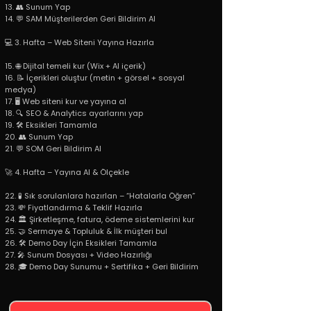
13. 👥 Sunum Yap
14. 💬 SAM Müşterilerden Geri Bildirim Al
💻 3. Hafta – Web Siteni Yayına Hazırla
15. 🌐 Dijital temeli kur (Wix + AI içerik)
16. 📝 İçerikleri oluştur (metin + görsel + sosyal
medya)
17. 🖥️ Web siteni kur ve yayına al
18. 🔍 SEO & Analytics ayarlarını yap
19. 🛠️ Eksikleri Tamamla
20. 👥 Sunum Yap
21. 💬 SOM Geri Bildirim Al
🚀 4. Hafta – Yayına Al & Ölçekle
22. 🧪 Sık sorulanlara hazırlan – “Hatalarla Öğren”
23. 💸 Fiyatlandırma & Teklif Hazırla
24. 🏛️ Şirketleşme, fatura, ödeme sistemlerini kur
25. 🤝 Sermaye & Topluluk & İlk müşteri bul
26. 🛠️ Demo Day İçin Eksikleri Tamamla
27. 🎤 Sunum Dosyası + Video Hazırlığı
28. 🎓 Demo Day Sunumu + Sertifika + Geri Bildirim