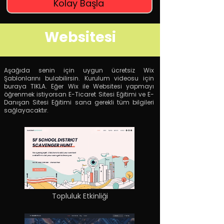
Kolay Başla
Websitesi
Aşağıda senin için uygun ücretsiz Wix
Şablonlarını bulabilirsin. Kurulum videosu için
buraya TIKLA. Eğer Wix ile Websitesi yapmayı
öğrenmek istiyorsan E-Ticaret Sitesi Eğitimi ve E-
Danışan Sitesi Eğitimi sana gerekli tüm bilgileri
sağlayacaktır.
Topluluk Etkinliği