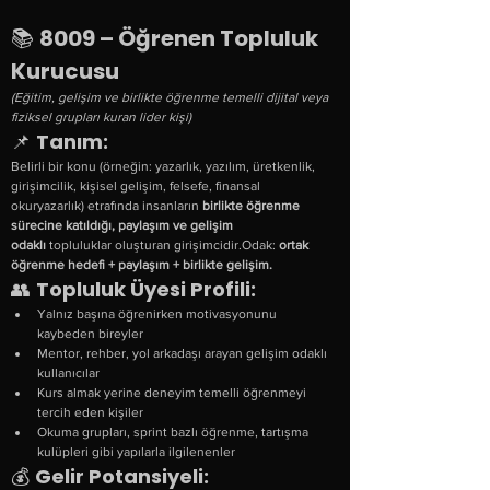
📚 
8009 – Öğrenen Topluluk 
Kurucusu
(Eğitim, gelişim ve birlikte öğrenme temelli dijital veya 
fiziksel grupları kuran lider kişi)
📌 
Tanım:
Belirli bir konu (örneğin: yazarlık, yazılım, üretkenlik, 
girişimcilik, kişisel gelişim, felsefe, finansal 
okuryazarlık) etrafında insanların 
birlikte öğrenme 
sürecine katıldığı, paylaşım ve gelişim 
odaklı
 topluluklar oluşturan girişimcidir.Odak: 
ortak 
öğrenme hedefi + paylaşım + birlikte gelişim.
👥 
Topluluk Üyesi Profili:
Yalnız başına öğrenirken motivasyonunu 
kaybeden bireyler
Mentor, rehber, yol arkadaşı arayan gelişim odaklı 
kullanıcılar
Kurs almak yerine deneyim temelli öğrenmeyi 
tercih eden kişiler
Okuma grupları, sprint bazlı öğrenme, tartışma 
kulüpleri gibi yapılarla ilgilenenler
💰 
Gelir Potansiyeli: