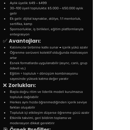
Aylık üyelik: ₺49 – ₺499
30–100 üyeli toplulukta: ₺5.000 – ₺50.000 aylık 
gelir
Ek gelir: dijital kaynaklar, atölye, 1:1 mentorluk, 
sertifika, kamp
Sponsorluklar, iş birlikleri, eğitim platformlarıyla 
entegrasyon
✅ 
Avantajları:
Katılımcılar birbirine katkı sunar → içerik yükü azalır
Öğrenme serüveni kolektif olduğunda motivasyon 
artar
Esnek formatlarda uygulanabilir (async, canlı, grup 
ödevli vs.)
Eğitim + topluluk + dönüşüm kombinasyonu 
sayesinde yüksek katma değer yaratır
❌ 
Zorlukları:
Başta doğru ritim ve liderlik modeli kurulmazsa 
topluluk dağılabilir
Herkes aynı hızda öğrenmediğinden içerik seviye 
farkları oluşabilir
Topluluk içi etkileşim düşerse öğrenme gücü azalır
Etkinlik takvimi, geri bildirim toplama ve 
moderasyon dikkat gerektirir
🎯 
Örnek Profiller: