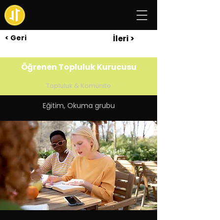
< Geri
İleri >
Öğrenen Topluluk Kurucusu
Topluluk & Komünite
Eğitim, Okuma grubu