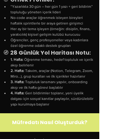
“Yazarlıkta 30 gün – her gün 1 yazı + geri bildirim” 
topluluğu yöneten içerik lideri
No-code araçlar öğrenmek isteyen bireyleri 
haftalık sprintlerle bir araya getiren girişimci
Her ay bir tema işleyen (örneğin: disiplin, finans, 
yaratıcılık) kişisel gelişim kulübü kurucusu
Öğrenciler, genç profesyoneller veya kadınlara 
özel öğrenme odaklı destek grupları
🧭 
28 Günlük Yol Haritası Notu:
1. Hafta:
 Öğrenme teması, hedef topluluk ve içerik 
akışı belirlenir
2. Hafta:
 Takvim, araçlar (Notion, Telegram, Zoom, 
Miro...), grup kuralları ve ilk içerikler hazırlanır
3. Hafta:
 Topluluk lansmanı yapılır, onboarding 
akışı ve ilk hafta görevi başlatılır
4. Hafta:
 Geri bildirimler toplanır, yeni üyelik 
dalgası için sosyal kanıtlar paylaşılır, sürdürülebilir 
yapı kurulmaya başlanır
Müfredatı Nasıl Oluşturduk?