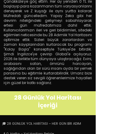
Çanakkale'ye göç ettim. Her ay yeniden 0 TL ile
başlayıp para kazanmanın tüm varyasyonlarını
deneyerek ve Z kuşağı ile aynı yurtta kalarak
Müfredatı güncelledim. Yapay Zeka gibi her
devrim niteliğindeki gelişmeyi sabahlayarak
ertesi gün müfredatımıza dahil ettik.
Kullanıcılarımızın ileri ve geri bildirimleri, sitedeki
eğilimleri neticesinde bu 28 Adımlık Yol Haritasını
optimize ettik. Sizleri büyük zararlardan ve
zaman kayıplarından kurtaracak bu programı
"Kolay Başla" konseptiyle Türkiye'de bitirdik.
Şimdi İngilizce'ye çevirip Global'e açılıyoruz.
2026 ile birlikte tüm dünyaya ulaştıracağız. Evini,
arabasını satan, ömrünü harcayan,
sağlığından olan bir sürü insanı ayda bir yemek
parasına bu eğitimle kurtarabilirdik. Umarız bize
destek veren siz sevgili öğrenenlerimize hayalleri
için güzel bir katkı sağlarız.
28 Günlük Yol Haritası
İçeriği
🎓 28 GÜNLÜK YOL HARİTASI – HER GÜN BİR ADIM
📍 0. Hafta – Yol Haritanı Belirle