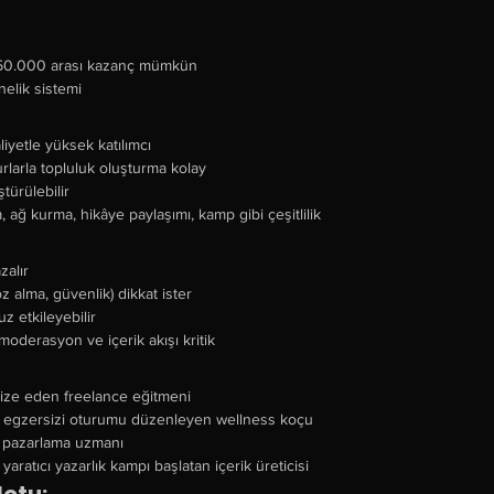
– ₺50.000 arası kazanç mümkün
nelik sistemi
iyetle yüksek katılımcı
rlarla topluluk oluşturma kolay
türülebilir
 ağ kurma, hikâye paylaşımı, kamp gibi çeşitlilik
zalır
z alma, güvenlik) dikkat ister
z etkileyebilir
moderasyon ve içerik akışı kritik
ize eden freelance eğitmeni
 egzersizi oturumu düzenleyen wellness koçu
al pazarlama uzmanı
yaratıcı yazarlık kampı başlatan içerik üreticisi