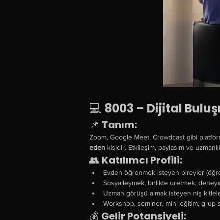
💻 
8003 – Dijital Bul
📌 
Tanım:
Zoom, Google Meet, Crowdcast gibi platfor
eden
 kişidir. Etkileşim, paylaşım ve uzmanlı
👥 
Katılımcı Profili:
Evden öğrenmek isteyen bireyler (öğrenci
Sosyalleşmek, birlikte üretmek, deneyi
Uzman görüşü almak isteyen niş kitleler 
Workshop, seminer, mini eğitim, grup so
💰 
Gelir Potansiyeli: