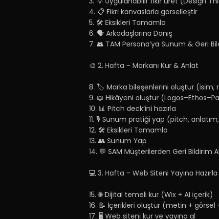
3. 💡 Uygulanabilir fikir üret (Design Th
4. 📋 Fikri kanvaslarla görselleştir
5. 🛠️ Eksikleri Tamamla
6. 🗣️ Arkadaşlarına Danış
7. 👥 TAM Persona’ya Sunum & Geri Bil
🎨 2. Hafta – Markanı Kur & Anlat
8. 🏷️ Marka bileşenlerini oluştur (isim, r
9. 📖 Hikâyeni oluştur (Logos–Ethos–P
10. 📊 Pitch deck’ini hazırla
11. 🎙️ Sunum pratiği yap (pitch, anlat
12. 🛠️ Eksikleri Tamamla
13. 👥 Sunum Yap
14. 💬 SAM Müşterilerden Geri Bildirim A
💻 3. Hafta – Web Siteni Yayına Hazırla
15. 🌐 Dijital temeli kur (Wix + AI içerik)
16. 📝 İçerikleri oluştur (metin + görse
17. 🖥️ Web siteni kur ve yayına al