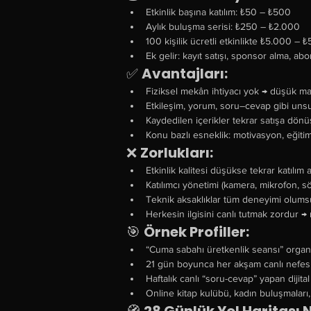
Etkinlik başına katılım: ₺50 – ₺500
Aylık buluşma serisi: ₺250 – ₺2.000
100 kişilik ücretli etkinlikte ₺5.000 
Ek gelir: kayıt satışı, sponsor alma, abo
✅ 
Avantajları:
Fiziksel mekân ihtiyacı yok → düşük mal
Etkileşim, yorum, soru–cevap gibi unsu
Kaydedilen içerikler tekrar satışa dönüş
Konu bazlı esneklik: motivasyon, eğitim,
❌ 
Zorlukları:
Etkinlik kalitesi düşükse tekrar katılım a
Katılımcı yönetimi (kamera, mikrofon, sö
Teknik aksaklıklar tüm deneyimi olumsu
Herkesin ilgisini canlı tutmak zordur → 
🎯 
Örnek Profiller:
“Cuma sabahı üretkenlik seansı” organ
21 gün boyunca her akşam canlı nefes
Haftalık canlı “soru-cevap” yapan dijit
Online kitap kulübü, kadın buluşmaları, 