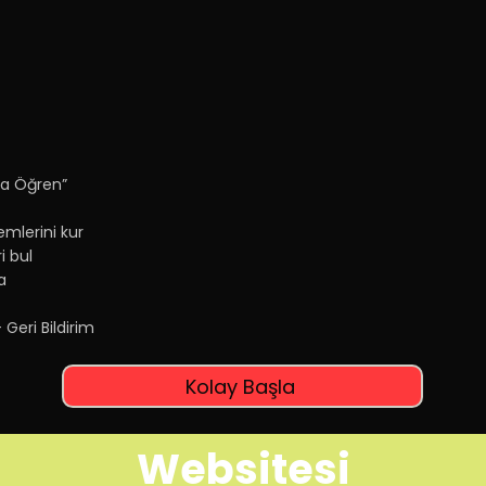
rla Öğren”
emlerini kur
i bul
a
Geri Bildirim
Kolay Başla
Websitesi