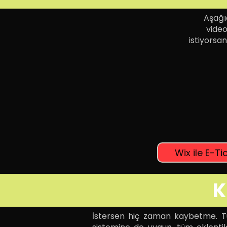
Aşağıd
video
istiyorsan
Wix ile E-Ti
K
İstersen hiç zaman kaybetme. Tüm