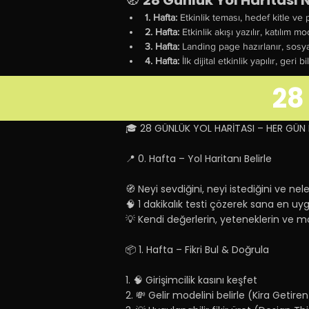
🧭 
28 Günlük Yol Haritası 
1. Hafta:
 Etkinlik teması, hedef kitle ve
2. Hafta:
 Etkinlik akışı yazılır, katılım mo
3. Hafta:
 Landing page hazırlanır, sosya
4. Hafta:
 İlk dijital etkinlik yapılır, ger
28
🎓 28 GÜNLÜK YOL HARİTASI – HER GÜN 
📍 0. Hafta – Yol Haritanı Belirle
🧭 Neyi sevdiğini, neyi istediğini ve ne
🧠 1 dakikalık testi çözerek sana en uy
💡 Kendi değerlerin, yeteneklerin ve mo
📦 1. Hafta – Fikri Bul & Doğrula
1. 🧠 Girişimcilik kasını keşfet
2. 💸 Gelir modelini belirle (Kira Getir