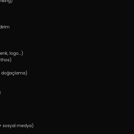
inking)
dirim
enk, logo...)
athos)
ım, doğaçlama)
l
l + sosyal medya)