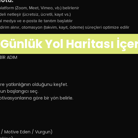
Notu:
 platform (Zoom, Meet, Vimeo, vb.) belirlenir
deli netleşir (ücretsiz, ücretli, kayıt vs.)
l medya ve e-posta ile tanıtım başlatılır
i bildirim alınır, otomasyon (takvim, kayıt, ödeme) süreçleri optimize edilir
 Günlük Yol Haritası İçer
BİR ADIM
lere yatkınlığının olduğunu keşfet.
gun başlangıcı seç.
tivasyonlarına göre bir yön belirle.
en / Motive Eden / Vurgun)