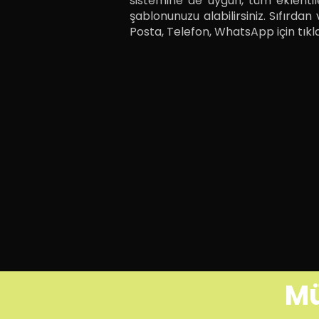
sistemine de uygun, tüm eklentil
şablonunuzu alabilirsiniz. Sıfırdan
Posta, Telefon, WhatsApp için tıkla
Mü