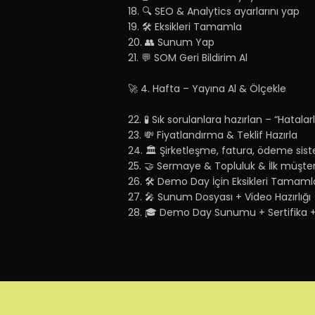
18. 🔍 SEO & Analytics ayarlarını yap
19. 🛠️ Eksikleri Tamamla
20. 👥 Sunum Yap
21. 💬 SOM Geri Bildirim Al
🚀 4. Hafta – Yayına Al & Ölçekle
22. 🧪 Sık sorulanlara hazırlan – “Hatala
23. 💸 Fiyatlandırma & Teklif Hazırla
24. 🏛️ Şirketleşme, fatura, ödeme sist
25. 🤝 Sermaye & Topluluk & İlk müşter
26. 🛠️ Demo Day İçin Eksikleri Tamaml
27. 🎤 Sunum Dosyası + Video Hazırlığı
28. 🎓 Demo Day Sunumu + Sertifika + 