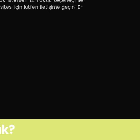
k istersen 12 Taksit seçeneği ile
tesi için lütfen iletişime geçin; E-
uk?