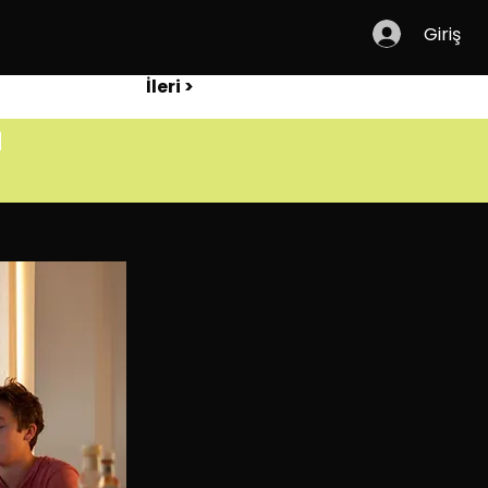
Giriş
İleri >
ü