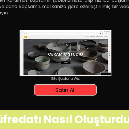
eri kurulmuş kapsamlı şablonumuzu alıp hızlıca başlama
 ve daha kapsamlı, markanıza göre özelleştirilmiş bir websi
yın.
Site Şablonu Wix
Satın Al
fredatı Nasıl Oluşturd