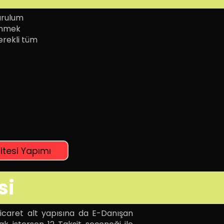
Kurulum
renmek
gerekli tüm
itesi Yapımı
si
Ticaret alt yapısına da E-Danışan