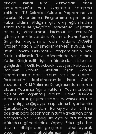
bırakıp kendi işimi kurmadan önce
InnoCampus
'ün yatılı Girişimcilik Kampına
katıldım.
İTÜ Çekirdek Kuluçka Programı
na ve
Kworks Hızlandırma Programı
na aynı anda
kabul aldım. Aldığım çift dikiş eğitimlerden
sonra
ESAA ile Çekya
'da Öğrenenler Girişimimi
anlattım,
Websummit İstanbul ile Portekiz
'e
gitmeye hak kazandım,
Yatırıma Hazır Sosyal
Girişimler
Programına dahil oldum,
AKAGİM
(Ataşehir Kadın Girişimciler Merkezi)
KOSGEB
ve
Uzun Dönem Girişimcilik Programlarının son
Erkek katılımcılı fiziki döneminde yer aldım.
Kadın Girişimcilik için müfredatlar, sistemler
geliştirdim.
TOBB
,
Facebook İstasyon
,
Habitat
ile
Dönüşen Kobiler
,
Sınırları Aşan Kobiler
Programlarına dahil oldum ve
Hibe aldım
.
Re:coded'ın Hackathon'unda Para Ödülü
kazandım
.
BTM Yatırımcı Kuluçkası
ndan mezun
oldum.
Yatırımcı Ağı
na katıldım. Yatırımcı bakış
açısını da öğrenmiş oldum. Halen
BTM'de
Mentor
olarak girişimcilere destek veriyorum. Her
şeyi satıp, bağışlayıp, atıp bir sırt çantamla
Çanakkale'ye göç ettim. Her ay yeniden 0 TL ile
başlayıp para kazanmanın tüm varyasyonlarını
deneyerek ve Z kuşağı ile aynı yurtta kalarak
Müfredatı güncelledim. Yapay Zeka gibi her
devrim niteliğindeki gelişmeyi sabahlayarak
ertesi gün müfredatımıza dahil ettik.