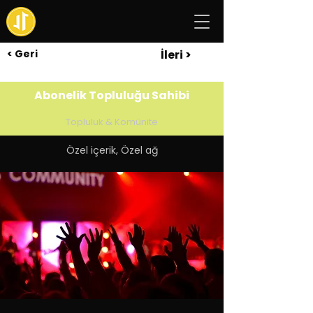
< Geri
İleri >
Abonelik Topluluğu Sahibi
Topluluk & Komünite
Özel içerik, Özel ağ