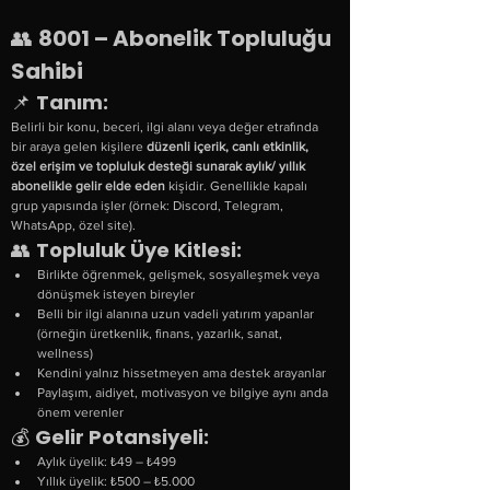
👥 
8001 – Abonelik Topluluğu 
Sahibi
📌 
Tanım:
Belirli bir konu, beceri, ilgi alanı veya değer etrafında 
bir araya gelen kişilere 
düzenli içerik, canlı etkinlik, 
özel erişim ve topluluk desteği sunarak aylık/ yıllık 
abonelikle gelir elde eden
 kişidir. Genellikle kapalı 
grup yapısında işler (örnek: Discord, Telegram, 
WhatsApp, özel site).
👥 
Topluluk Üye Kitlesi:
Birlikte öğrenmek, gelişmek, sosyalleşmek veya 
dönüşmek isteyen bireyler
Belli bir ilgi alanına uzun vadeli yatırım yapanlar 
(örneğin üretkenlik, finans, yazarlık, sanat, 
wellness)
Kendini yalnız hissetmeyen ama destek arayanlar
Paylaşım, aidiyet, motivasyon ve bilgiye aynı anda 
önem verenler
💰 
Gelir Potansiyeli:
Aylık üyelik: ₺49 – ₺499
Yıllık üyelik: ₺500 – ₺5.000