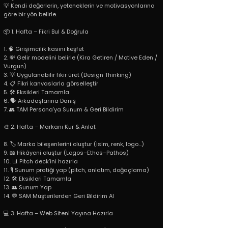
💡 Kendi değerlerin, yeteneklerin ve motivasyonlarına
göre bir yön belirle.
📦 1. Hafta – Fikri Bul & Doğrula
1. 🧠 Girişimcilik kasını keşfet
2. 💸 Gelir modelini belirle (Kira Getiren / Motive Eden /
Vurgun)
3. 💡 Uygulanabilir fikir üret (Design Thinking)
4. 📋 Fikri kanvaslarla görselleştir
5. 🛠️ Eksikleri Tamamla
6. 🗣️ Arkadaşlarına Danış
7. 👥 TAM Persona’ya Sunum & Geri Bildirim
🎨 2. Hafta – Markanı Kur & Anlat
8. 🏷️ Marka bileşenlerini oluştur (isim, renk, logo...)
9. 📖 Hikâyeni oluştur (Logos–Ethos–Pathos)
10. 📊 Pitch deck’ini hazırla
11. 🎙️ Sunum pratiği yap (pitch, anlatım, doğaçlama)
12. 🛠️ Eksikleri Tamamla
13. 👥 Sunum Yap
14. 💬 SAM Müşterilerden Geri Bildirim Al
💻 3. Hafta – Web Siteni Yayına Hazırla