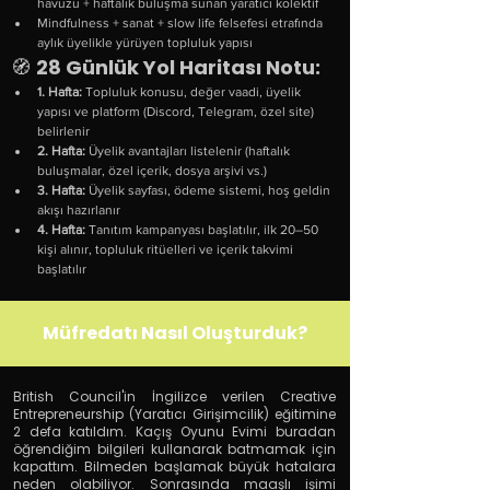
havuzu + haftalık buluşma sunan yaratıcı kolektif
Mindfulness + sanat + slow life felsefesi etrafında 
aylık üyelikle yürüyen topluluk yapısı
🧭 
28 Günlük Yol Haritası Notu:
1. Hafta:
 Topluluk konusu, değer vaadi, üyelik 
yapısı ve platform (Discord, Telegram, özel site) 
belirlenir
2. Hafta:
 Üyelik avantajları listelenir (haftalık 
buluşmalar, özel içerik, dosya arşivi vs.)
3. Hafta:
 Üyelik sayfası, ödeme sistemi, hoş geldin 
akışı hazırlanır
4. Hafta:
 Tanıtım kampanyası başlatılır, ilk 20–50 
kişi alınır, topluluk ritüelleri ve içerik takvimi 
başlatılır
Müfredatı Nasıl Oluşturduk?
British Council
'in İngilizce verilen
Creative
Entrepreneurship
(
Yaratıcı Girişimcilik
) eğitimine
2 defa katıldım. Kaçış Oyunu Evimi buradan
öğrendiğim bilgileri kullanarak batmamak için
kapattım. Bilmeden başlamak büyük hatalara
neden olabiliyor. Sonrasında maaşlı işimi