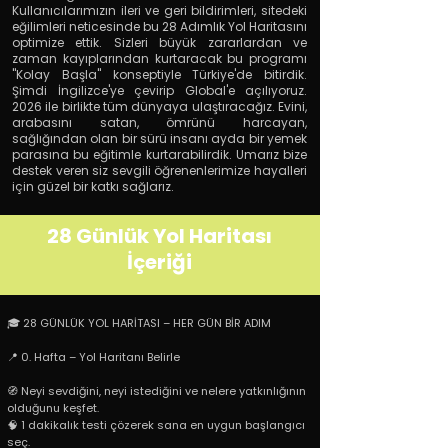
Kullanıcılarımızın ileri ve geri bildirimleri, sitedeki
eğilimleri neticesinde bu 28 Adımlık Yol Haritasını
optimize ettik. Sizleri büyük zararlardan ve
zaman kayıplarından kurtaracak bu programı
"Kolay Başla" konseptiyle Türkiye'de bitirdik.
Şimdi İngilizce'ye çevirip Global'e açılıyoruz.
2026 ile birlikte tüm dünyaya ulaştıracağız. Evini,
arabasını satan, ömrünü harcayan,
sağlığından olan bir sürü insanı ayda bir yemek
parasına bu eğitimle kurtarabilirdik. Umarız bize
destek veren siz sevgili öğrenenlerimize hayalleri
için güzel bir katkı sağlarız.
28 Günlük Yol Haritası
İçeriği
🎓 28 GÜNLÜK YOL HARİTASI – HER GÜN BİR ADIM
📍 0. Hafta – Yol Haritanı Belirle
🧭 Neyi sevdiğini, neyi istediğini ve nelere yatkınlığının
olduğunu keşfet.
🧠 1 dakikalık testi çözerek sana en uygun başlangıcı
seç.