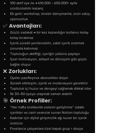
100 aktif üye ile → ₺10.000 – ₺50.000+ aylık 
sürdürülebilir kazanç
Ek gelir: workshop, birebir danışmanlık, ürün satışı, 
sponsorluk
✅ 
Avantajları:
Güçlü sadakat → bir kez kazandığın kullanıcı kolay 
kolay bırakmaz
İçerik sürekli yenilenebilir, sabit içerik üretmek 
zorunda kalınmaz
Topluluğun aktifliği, içeriğin yükünü paylaşır
İçsel motivasyon, aidiyet ve dönüşüm gibi güçlü 
bağlar oluşur
❌ 
Zorlukları:
Üyeler pasifleşirse abonelikler düşer
Sürekli etkileşim, içerik ve moderasyon gerektirir
Topluluk içi huzur ve dengeyi sağlamak dikkat ister
İlk 30–50 üyeye ulaşmak zaman alabilir
🎯 
Örnek Profiller:
“Her hafta üretkenlik sistemi geliştirme” odaklı 
içerikler ve canlı seanslar sunan Notion topluluğu
Kadınlar için dijital girişimcilik ağı kuran bir içerik 
üreticisi
Freelance çalışanlara özel kapalı grup + dosya 