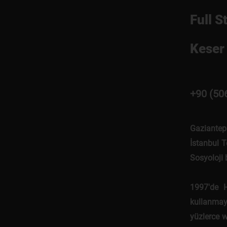
Full S
Keser 
+90 (50
Gaziantep
İstanbul T
Sosyoloji
1997'de 
kullanmaya
yüzlerce w