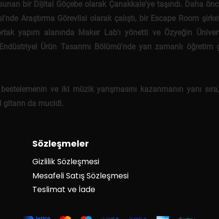
sunan bir Dijital Göçebe olarak Çanakkale'ye taşındı. Daha önce
si'nde Araştırma Görevlisi olarak çalıştı, bir Escape Room şirke
ortak yapım alanında Maker Lab'ı yönetti ve Özyeğin Ünivers
 Endüstriyel Ürün Tasarımı Bölümü'nde yarı zamanlı öğretim g
 bestelemenin ve iki müzik yarışmasını kazanmanın yanı sıra
 gitarın da mucidi.
Sözleşmeler
Gizlilik Sözleşmesi
Mesafeli Satış Sözleşmesi
Teslimat ve İade