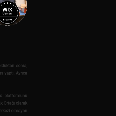
lduktan sonra,
s yaptı. Ayrıca
x platformunu
ix Ortağı olarak
merkezi olmayan