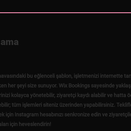
lama
havasındaki bu eğlenceli şablon, işletmenizi internette ta
ken her şeyi size sunuyor. Wix Bookings sayesinde yakla
erinizi kolayca yönetebilir, ziyaretçi kaydı alabilir ve hatta
ilir; tüm işlemleri siteniz üzerinden yapabilirsiniz. Teklifl
k için Instagram hesabınızı senkronize edin ve ziyaretçile
arı için heveslendirin!