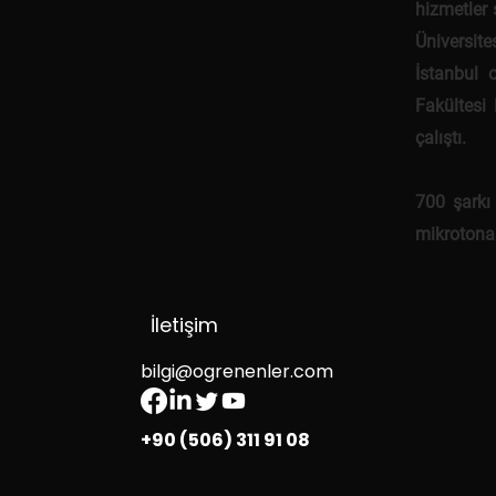
hizmetler 
Üniversite
İstanbul 
Fakültesi
çalıştı.
700 şarkı
mikrotonal
İletişim
bilgi@ogrenenler.com
+90 (506) 311 91 08