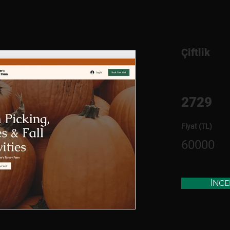
Çiftlik
2729
Fiyat (TL)
60000
İNCE