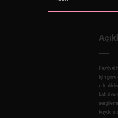
Açık
Festival 
için gere
etkinlikl
kabul edeb
sergileme
kaydolmal