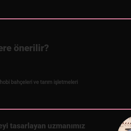
re önerilir?
, hobi bahçeleri ve tarım işletmeleri
eyi tasarlayan uzmanımız