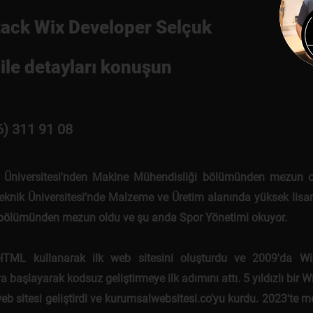
tack Wix Developer Selçuk
ile detayları konuşun
6) 311 91 08
 Üniversitesi'nden Makine Mühendisliği bölümünden mezun o
eknik Üniversitesi'nde Malzeme ve Üretim alanında yüksek lisan
 bölümünden mezun oldu ve şu anda Spor Yönetimi okuyor.
HTML kullanarak ilk web sitesini oluşturdu ve 2009'da Wi
 başlayarak kodsuz geliştirmeye ilk adımını attı. 5 yıldızlı bir W
eb sitesi geliştirdi ve kurumsalwebsitesi.co'yu kurdu. 2023'te 