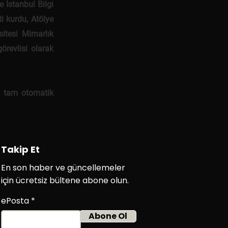
 İstanbul Bilgi
ti kurdu, Atölye
itesi Mimarlık
örevlisi olarak
, tam otomatik
Takip Et
En son haber ve güncellemeler
için ücretsiz bültene abone olun.
ePosta
Abone Ol