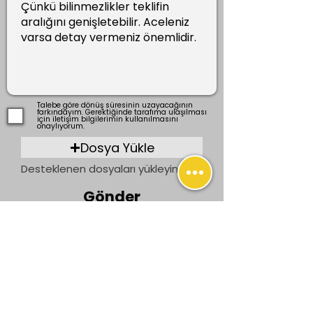
Talebe göre dönüş süresinin uzayacağının
farkındayım. Gerektiğinde tarafıma ulaşılması
için iletişim bilgilerimin kullanılmasını
onaylıyorum.
Dosya Yükle
Desteklenen dosyaları yükleyin (En fazla 15 MB)
Gönder
Önceki
Sonraki
İletişim
bilgi@ogrenenler.com
+90 (506) 311 91 08