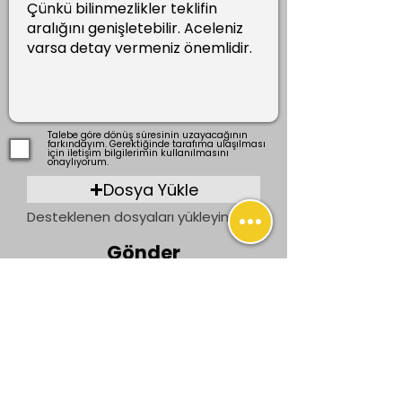
Talebe göre dönüş süresinin uzayacağının
farkındayım. Gerektiğinde tarafıma ulaşılması
için iletişim bilgilerimin kullanılmasını
onaylıyorum.
Dosya Yükle
Desteklenen dosyaları yükleyin (En fazla 15 MB)
Gönder
Önceki
Sonraki
İletişim
bilgi@ogrenenler.com
+90 (506) 311 91 08