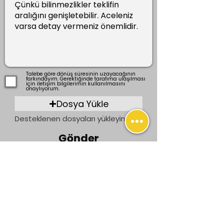
Talebe göre dönüş süresinin uzayacağının
farkındayım. Gerektiğinde tarafıma ulaşılması
için iletişim bilgilerimin kullanılmasını
onaylıyorum.
Dosya Yükle
Desteklenen dosyaları yükleyin (En fazla 15 MB)
Gönder
Önceki
Sonraki
İletişim
bilgi@ogrenenler.com
+90 (506) 311 91 08