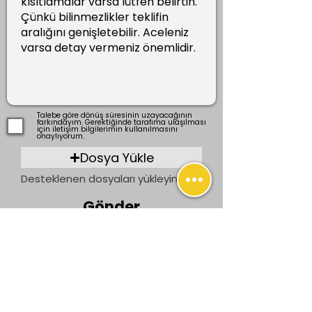
Talebe göre dönüş süresinin uzayacağının
farkındayım. Gerektiğinde tarafıma ulaşılması
için iletişim bilgilerimin kullanılmasını
onaylıyorum.
Dosya Yükle
Desteklenen dosyaları yükleyin (En fazla 15 MB)
Gönder
Önceki
Sonraki
İletişim
bilgi@ogrenenler.com
+90 (506) 311 91 08