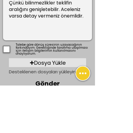
Talebe göre dönüş süresinin uzayacağının
farkındayım. Gerektiğinde tarafıma ulaşılması
için iletişim bilgilerimin kullanılmasını
onaylıyorum.
Dosya Yükle
Desteklenen dosyaları yükleyin (En fazla 15 MB)
Gönder
Önceki
Sonraki
İletişim
bilgi@ogrenenler.com
+90 (506) 311 91 08