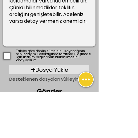
Talebe göre dönüş süresinin uzayacağının
farkındayım. Gerektiğinde tarafıma ulaşılması
için iletişim bilgilerimin kullanılmasını
onaylıyorum.
Dosya Yükle
Desteklenen dosyaları yükleyin (En fazla 15 MB)
Gönder
Önceki
Sonraki
İletişim
bilgi@ogrenenler.com
+90 (506) 311 91 08