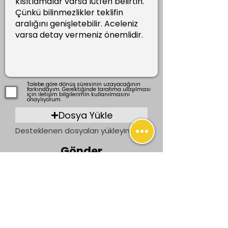
Talebe göre dönüş süresinin uzayacağının
farkındayım. Gerektiğinde tarafıma ulaşılması
için iletişim bilgilerimin kullanılmasını
onaylıyorum.
Dosya Yükle
Desteklenen dosyaları yükleyin (En fazla 15 MB)
Gönder
Önceki
Sonraki
İletişim
bilgi@ogrenenler.com
+90 (506) 311 91 08