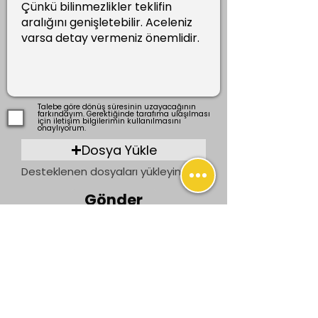
Talebe göre dönüş süresinin uzayacağının
farkındayım. Gerektiğinde tarafıma ulaşılması
için iletişim bilgilerimin kullanılmasını
onaylıyorum.
Dosya Yükle
Desteklenen dosyaları yükleyin (En fazla 15 MB)
Gönder
Önceki
Sonraki
İletişim
bilgi@ogrenenler.com
+90 (506) 311 91 08