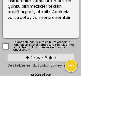
Talebe göre dönüş süresinin uzayacağının
farkındayım. Gerektiğinde tarafıma ulaşılması
için iletişim bilgilerimin kullanılmasını
onaylıyorum.
Dosya Yükle
Desteklenen dosyaları yükleyin (En fazla 15 MB)
Gönder
Önceki
Sonraki
İletişim
bilgi@ogrenenler.com
+90 (506) 311 91 08