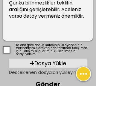
Talebe göre dönüş süresinin uzayacağının
farkındayım. Gerektiğinde tarafıma ulaşılması
için iletişim bilgilerimin kullanılmasını
onaylıyorum.
Dosya Yükle
Desteklenen dosyaları yükleyin (En fazla 15 MB)
Gönder
Önceki
Sonraki
İletişim
bilgi@ogrenenler.com
+90 (506) 311 91 08