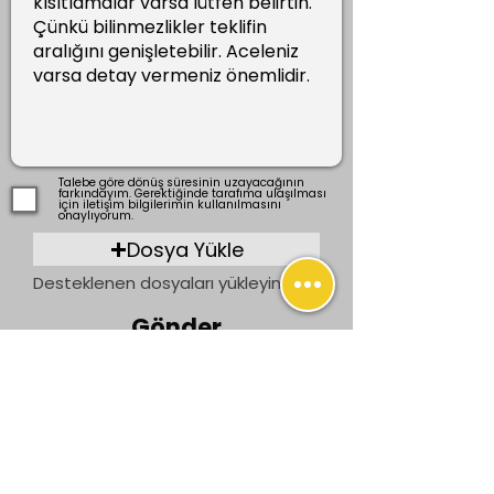
Talebe göre dönüş süresinin uzayacağının
farkındayım. Gerektiğinde tarafıma ulaşılması
için iletişim bilgilerimin kullanılmasını
onaylıyorum.
Dosya Yükle
Desteklenen dosyaları yükleyin (En fazla 15 MB)
Gönder
Önceki
Sonraki
İletişim
bilgi@ogrenenler.com
+90 (506) 311 91 08