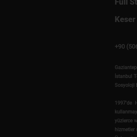
Full S
Keser 
+90 (50
Gaziantep
İstanbul T
Sosyoloji
1997'de 
kullanmaya
yüzlerce w
hizmetler 