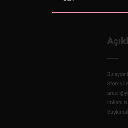
Açık
Bu aydınl
Stores il
aracılığı
imkanı su
Başlamak 