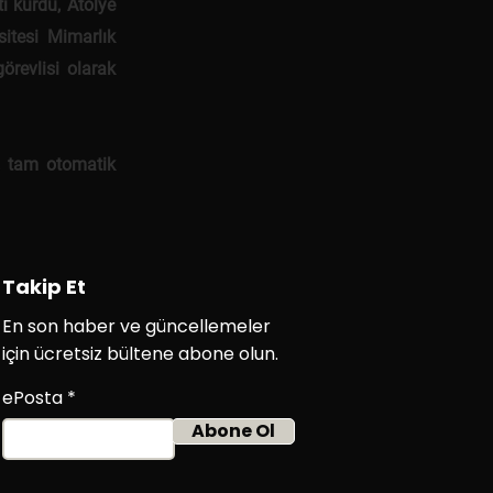
ti kurdu, Atölye
itesi Mimarlık
örevlisi olarak
, tam otomatik
Takip Et
En son haber ve güncellemeler
için ücretsiz bültene abone olun.
ePosta
Abone Ol