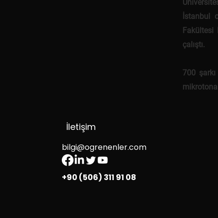
Üniversite
İstanbul 
Fakültesi
çalıştı.
700 şarkı
mikrotonal
İletişim
bilgi@ogrenenler.com
+90 (506) 311 91 08