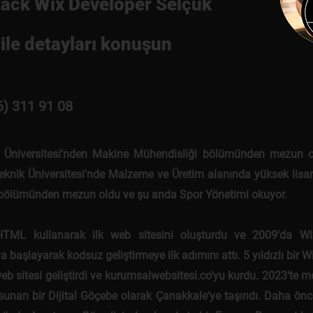
tack Wix Developer Selçuk
ile detayları konuşun
6) 311 91 08
 Üniversitesi'nden Makine Mühendisliği bölümünden mezun o
eknik Üniversitesi'nde Malzeme ve Üretim alanında yüksek lisan
 bölümünden mezun oldu ve şu anda Spor Yönetimi okuyor.
HTML kullanarak ilk web sitesini oluşturdu ve 2009'da Wi
 başlayarak kodsuz geliştirmeye ilk adımını attı. 5 yıldızlı bir W
eb sitesi geliştirdi ve kurumsalwebsitesi.co'yu kurdu. 2023'te 
sunan bir Dijital Göçebe olarak Çanakkale'ye taşındı. Daha önce