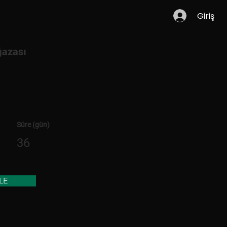
Giriş
azası
Süre (gün)
36
LE