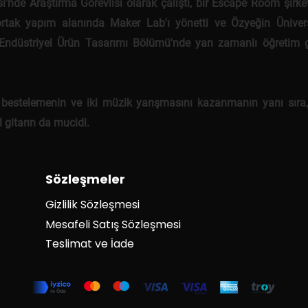
si'nde Araştırma Görevlisi olarak çalıştı, bir Escape Room şirke
ortak yapım alanında Maker Lab'ı yönetti ve Özyeğin Ünivers
 Endüstriyel Ürün Tasarımı Bölümü'nde yarı zamanlı öğretim g
 bestelemenin ve iki müzik yarışmasını kazanmanın yanı sıra
 gitarın da mucidi.
Sözleşmeler
Gizlilik Sözleşmesi
Mesafeli Satış Sözleşmesi
Teslimat ve İade