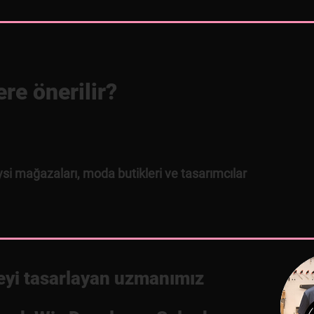
re önerilir?
ysi mağazaları, moda butikleri ve tasarımcılar
eyi tasarlayan uzmanımız