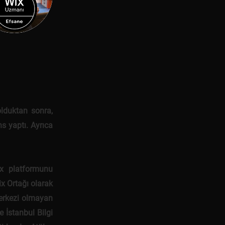
lduktan sonra,
s yaptı. Ayrıca
x platformunu
ix Ortağı olarak
merkezi olmayan
 İstanbul Bilgi