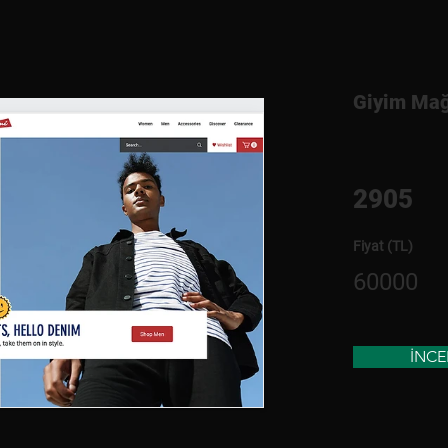
Giyim Mağ
2905
Fiyat (TL)
60000
İNCE