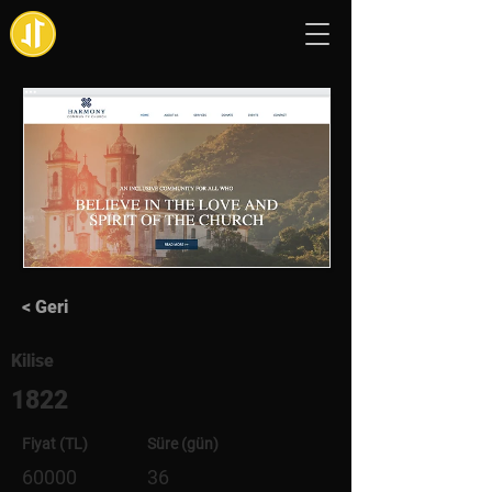
< Geri
Kilise
1822
Fiyat (TL)
Süre (gün)
60000
36