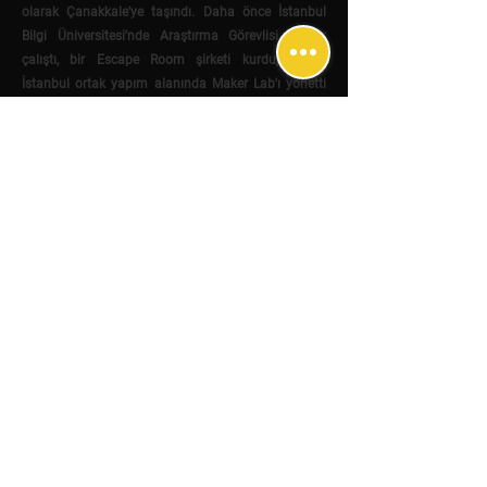
olarak Çanakkale'ye taşındı. Daha önce İstanbul
Bilgi Üniversitesi'nde Araştırma Görevlisi olarak
çalıştı, bir Escape Room şirketi kurdu, Atölye
İstanbul ortak yapım alanında Maker Lab'ı yönetti
ve Özyeğin Üniversitesi Mimarlık Fakültesi
Endüstriyel Ürün Tasarımı Bölümü'nde yarı zamanlı
öğretim görevlisi olarak çalıştı.
700 şarkı bestelemenin ve iki müzik yarışmasını
kazanmanın yanı sıra, tam otomatik mikrotonal
gitarın da mucidi.
İletişim
bilgi@ogrenenler.com
+90 (506) 311 91 08
Sözleşmeler
Gizlilik Sözleşmesi
Mesafeli Satış Sözleşmesi
Teslimat ve İade