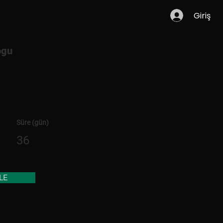
Giriş
ogu
Süre (gün)
36
LE