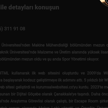
ile detayları konuşun
6) 311 91 08
 Üniversitesi'nden Makine Mühendisliği bölümünden mezun o
eknik Üniversitesi'nde Malzeme ve Üretim alanında yüksek lisan
 bölümünden mezun oldu ve şu anda Spor Yönetimi okuyor.
HTML kullanarak ilk web sitesini oluşturdu ve 2009'da Wi
 başlayarak kodsuz geliştirmeye ilk adımını attı. 5 yıldızlı bir W
eb sitesi geliştirdi ve kurumsalwebsitesi.co'yu kurdu. 2023'te 
sunan bir Dijital Göçebe olarak Çanakkale'ye taşındı. Daha önce
si'nde Araştırma Görevlisi olarak çalıştı, bir Escape Room şirke