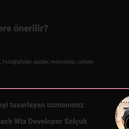
re önerilir?
 Fotoğrafçılar, aşçılar, restoranlar, cafeler.
eyi tasarlayan uzmanımız
tack Wix Developer Selçuk