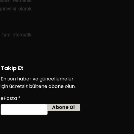
itesi Mimarlık
örevlisi olarak
, tam otomatik
Takip Et
En son haber ve güncellemeler
için ücretsiz bültene abone olun.
ePosta
Abone Ol