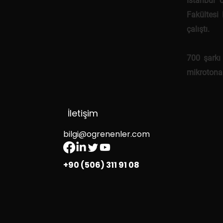
İstanbul 
Fakültesi
çalıştı.
700 şarkı
mikrotonal
İletişim
bilgi@ogrenenler.com
+90 (506) 311 91 08