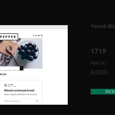
Yemek Bl
1719
Fiyat (TL)
60000
İNCE