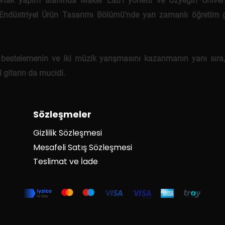
ortak yapım alanında Maker Lab'ı yönetti ve Özyeğin Ünivers
 Endüstriyel Ürün Tasarımı Bölümü'nde yarı zamanlı öğretim g
 bestelemenin ve iki müzik yarışmasını kazanmanın yanı sıra
 gitarın da mucidi.
Sözleşmeler
Gizlilik Sözleşmesi
Mesafeli Satış Sözleşmesi
Teslimat ve İade