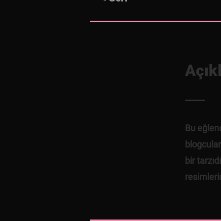
Açık
Bu eğlen
blogcular
bir tarzı
resimlerin