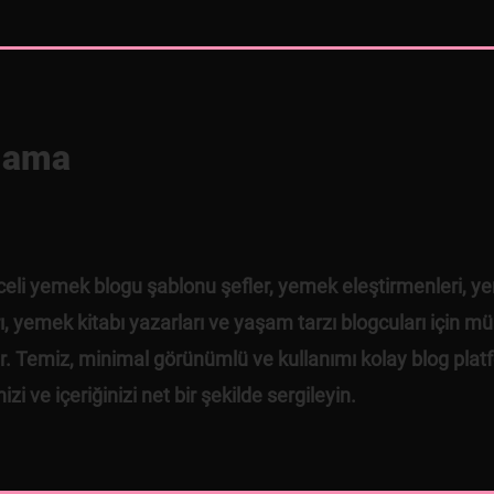
lama
celi yemek blogu şablonu şefler, yemek eleştirmenleri, 
ı, yemek kitabı yazarları ve yaşam tarzı blogcuları için
dır. Temiz, minimal görünümlü ve kullanımı kolay blog plat
izi ve içeriğinizi net bir şekilde sergileyin.