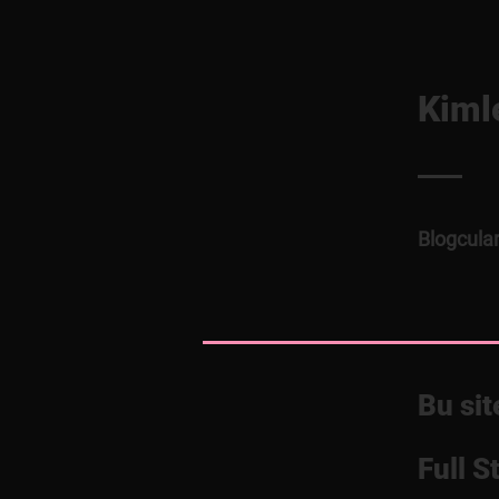
Kimle
Blogcular,
Bu sit
Full S