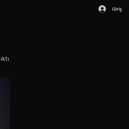
Giriş
ktı.