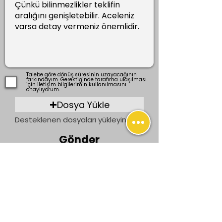
Talebe göre dönüş süresinin uzayacağının
farkındayım. Gerektiğinde tarafıma ulaşılması
için iletişim bilgilerimin kullanılmasını
onaylıyorum.
Dosya Yükle
Desteklenen dosyaları yükleyin (En fazla 15 MB)
Gönder
Önceki
Sonraki
İletişim
bilgi@ogrenenler.com
+90 (506) 311 91 08