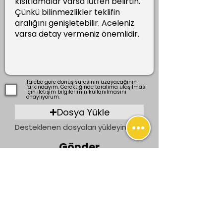
Talebe göre dönüş süresinin uzayacağının
farkındayım. Gerektiğinde tarafıma ulaşılması
için iletişim bilgilerimin kullanılmasını
onaylıyorum.
Dosya Yükle
Desteklenen dosyaları yükleyin (En fazla 15 MB)
Gönder
Önceki
Sonraki
İletişim
bilgi@ogrenenler.com
+90 (506) 311 91 08