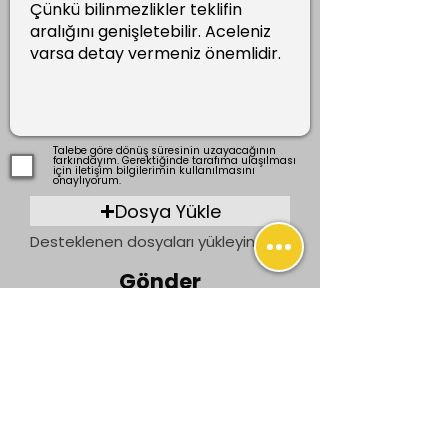
Talebe göre dönüş süresinin uzayacağının
farkındayım. Gerektiğinde tarafıma ulaşılması
için iletişim bilgilerimin kullanılmasını
onaylıyorum.
Dosya Yükle
Desteklenen dosyaları yükleyin (En fazla 15 MB)
Gönder
Önceki
Sonraki
İletişim
bilgi@ogrenenler.com
+90 (506) 311 91 08