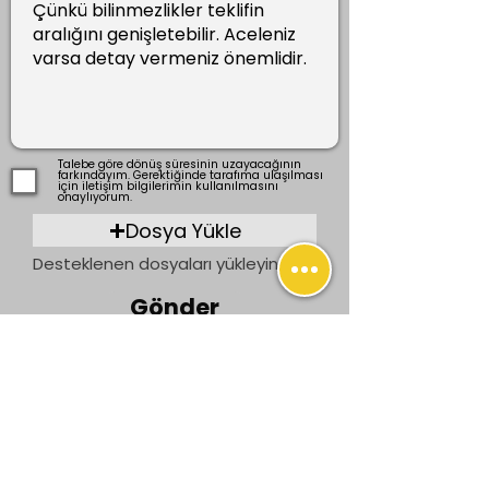
Talebe göre dönüş süresinin uzayacağının
farkındayım. Gerektiğinde tarafıma ulaşılması
için iletişim bilgilerimin kullanılmasını
onaylıyorum.
Dosya Yükle
Desteklenen dosyaları yükleyin (En fazla 15 MB)
Gönder
Önceki
Sonraki
İletişim
bilgi@ogrenenler.com
+90 (506) 311 91 08