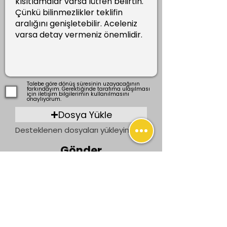
Talebe göre dönüş süresinin uzayacağının
farkındayım. Gerektiğinde tarafıma ulaşılması
için iletişim bilgilerimin kullanılmasını
onaylıyorum.
Dosya Yükle
Desteklenen dosyaları yükleyin (En fazla 15 MB)
Gönder
Önceki
Sonraki
İletişim
bilgi@ogrenenler.com
+90 (506) 311 91 08