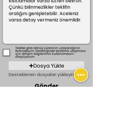
Talebe göre dönüş süresinin uzayacağının
farkındayım. Gerektiğinde tarafıma ulaşılması
için iletişim bilgilerimin kullanılmasını
onaylıyorum.
Dosya Yükle
Desteklenen dosyaları yükleyin (En fazla 15 MB)
Gönder
Önceki
Sonraki
İletişim
bilgi@ogrenenler.com
+90 (506) 311 91 08