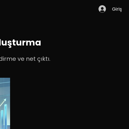
Giriş
Oluşturma
irme ve net çıktı.