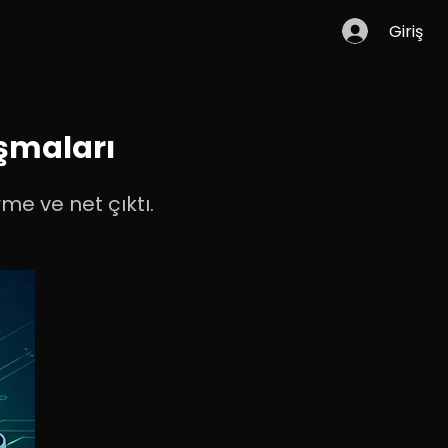
Giriş
ışmaları
rme ve net çıktı.