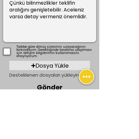
Talebe göre dönüş süresinin uzayacağının
farkındayım. Gerektiğinde tarafıma ulaşılması
için iletişim bilgilerimin kullanılmasını
onaylıyorum.
Dosya Yükle
Desteklenen dosyaları yükleyin (En fazla 15 MB)
Gönder
Önceki
Sonraki
İletişim
bilgi@ogrenenler.com
+90 (506) 311 91 08