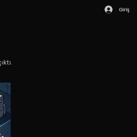
Giriş
ıktı.