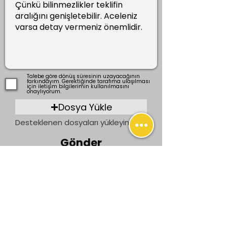
Talebe göre dönüş süresinin uzayacağının
farkındayım. Gerektiğinde tarafıma ulaşılması
için iletişim bilgilerimin kullanılmasını
onaylıyorum.
Dosya Yükle
Desteklenen dosyaları yükleyin (En fazla 15 MB)
Gönder
Önceki
Sonraki
İletişim
bilgi@ogrenenler.com
+90 (506) 311 91 08