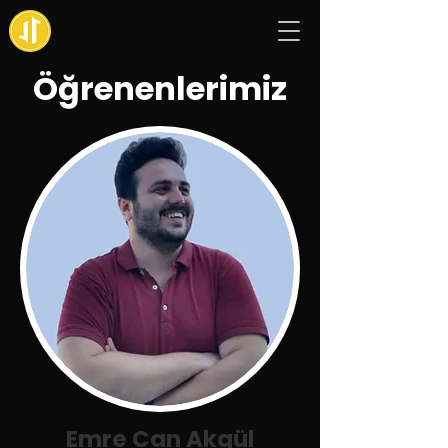
Öğrenenlerimiz
Emre Can Akgül