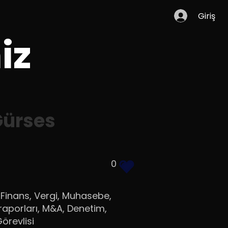
Giriş
iz
Gürses
0
 Finans, Vergi, Muhasebe,
raporları, M&A, Denetim,
örevlisi